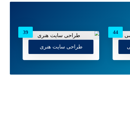
39
44
ی
طراحی سایت هنری