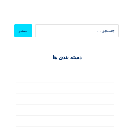
دسته بندی ها
آکادمی ققنوس
بصری
تکنولوژی
خلاقیت
طراحی سایت با وردپرس
گرافیکی